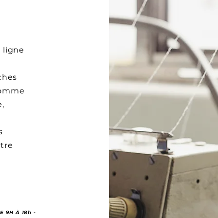
 ligne
ches
 comme
,
s
tre
 9H À 18h -