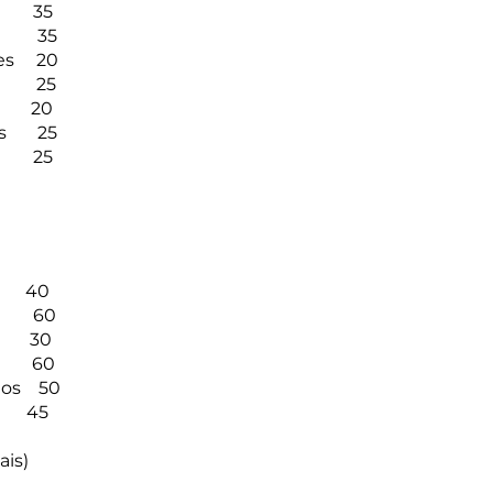
os 35
bes 35
tes 20
es 25
es 20
ées 25
ir 25
 40
ées 60
s 30
les 60
 dos
50
 45
ais)