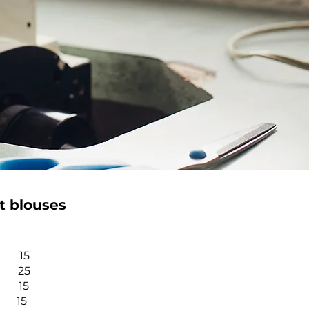
t blouses
 15
in 25
15
15