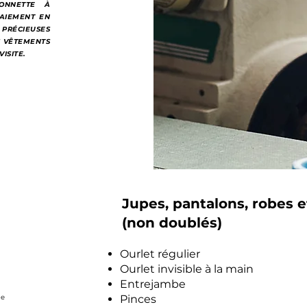
ONNETTE À
PAIEMENT EN
RÉCIEUSES
S VÊTEMENTS
ISITE.
Jupes, pantalons, robes e
(non doublés)
Ourlet régulier
Ourlet invisible à la ma
Entrejambe 
de
Pinces 