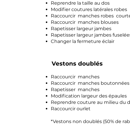
Reprendre la taille au d
Modifier coutures latérales ro
Raccourcir manches robes cour
Raccourcir manches blous
Rapetisser largeur jamb
Rapetisser largeur jambes fusel
Changer la fermeture écla
Vestons doublés
Raccourcir manches
Raccourcir manches boutonn
Rapetisser manche
Modification largeur des épau
Reprendre c
outure au milieu du
Raccourcir ourlet
*Vestons non doublés (50% de rab